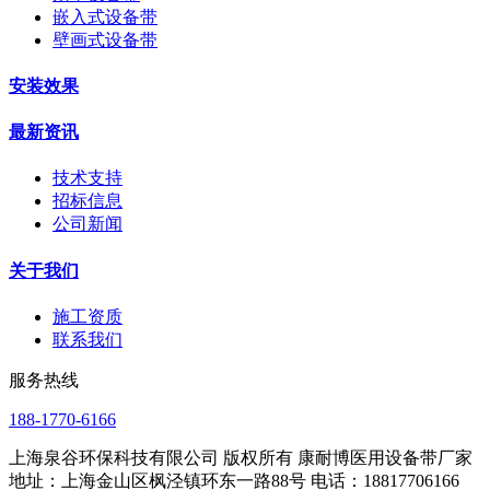
嵌入式设备带
壁画式设备带
安装效果
最新资讯
技术支持
招标信息
公司新闻
关于我们
施工资质
联系我们
服务热线
188-1770-6166
上海泉谷环保科技有限公司 版权所有 康耐博医用设备带厂家
地址：上海金山区枫泾镇环东一路88号 电话：18817706166